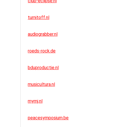
club-eclipse.nl
turnitoff.nl
audiograbber.nl
roeds-rock.de
bduproductie.nl
musicultura.nl
mymj.nl
peacesymposium.be