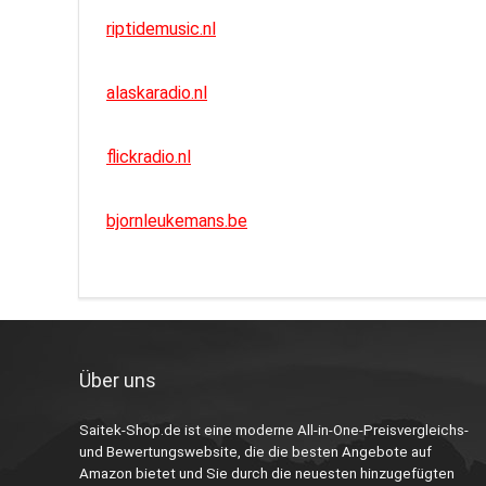
riptidemusic.nl
alaskaradio.nl
flickradio.nl
bjornleukemans.be
Über uns
Saitek-Shop.de ist eine moderne All-in-One-Preisvergleichs-
und Bewertungswebsite, die die besten Angebote auf
Amazon bietet und Sie durch die neuesten hinzugefügten