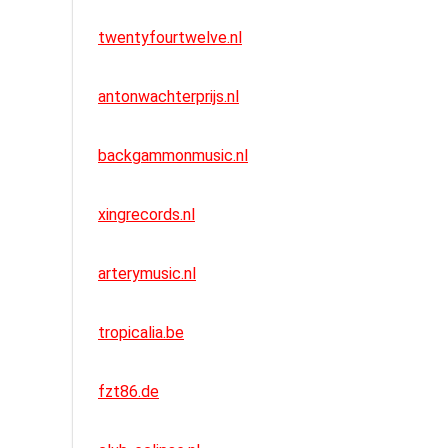
twentyfourtwelve.nl
antonwachterprijs.nl
backgammonmusic.nl
xingrecords.nl
arterymusic.nl
tropicalia.be
fzt86.de