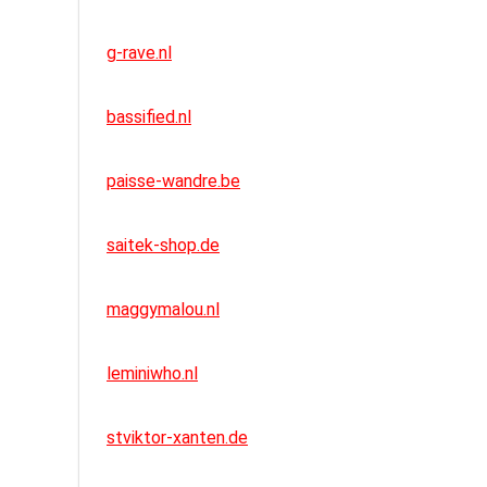
g-rave.nl
bassified.nl
paisse-wandre.be
saitek-shop.de
maggymalou.nl
leminiwho.nl
stviktor-xanten.de