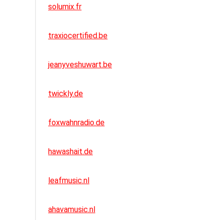
solumix.fr
traxiocertified.be
jeanyveshuwart.be
twickly.de
foxwahnradio.de
hawashait.de
leafmusic.nl
ahavamusic.nl