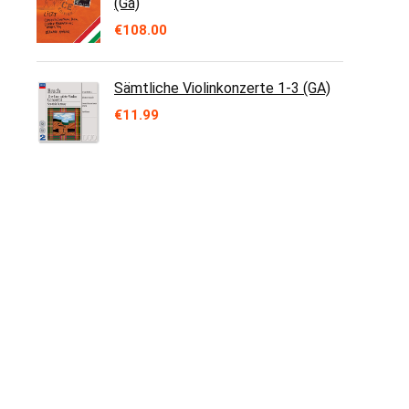
(Ga)
€
108.00
Sämtliche Violinkonzerte 1-3 (GA)
€
11.99