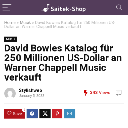
Home
»
Musik
»
David Bowies Katalog für 250 Millionen US-
Dollar an Warner Chappell Music verkauft
Musik
David Bowies Katalog für
250 Millionen US-Dollar an
Warner Chappell Music
verkauft
Stylishweb
343
Views
January 5, 2022
0
Save