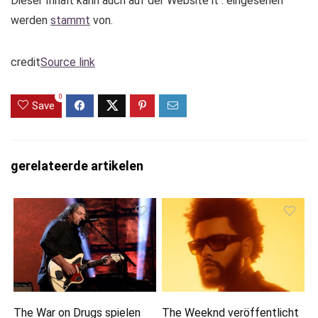
Dieser Inhalt kann auch auf der Website it . eingesehen
werden
stammt
von.
credit
Source link
0
Save
gerelateerde artikelen
The War on Drugs spielen
The Weeknd veröffentlicht