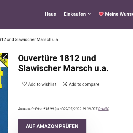
Haus
Einkaufen
Meine Wunsc
812 und Slawischer Marsch u.a.
Ouvertüre 1812 und
Slawischer Marsch u.a.
Add to wishlist
Add to compare
Amazon.de Price:
€
15.99
(as of 09/07/2022 19:08 PST-
Details
)
AUF AMAZON PRÜFEN