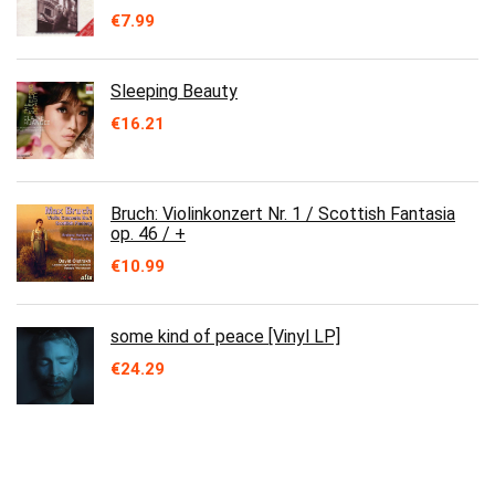
€
7.99
Sleeping Beauty
€
16.21
Bruch: Violinkonzert Nr. 1 / Scottish Fantasia
op. 46 / +
€
10.99
some kind of peace [Vinyl LP]
€
24.29