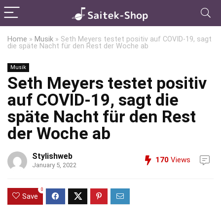
Home
»
Musik
»
Seth Meyers testet positiv auf COVID-19, sagt
die späte Nacht für den Rest der Woche ab
Musik
Seth Meyers testet positiv
auf COVID-19, sagt die
späte Nacht für den Rest
der Woche ab
Stylishweb
170
Views
January 5, 2022
0
Save