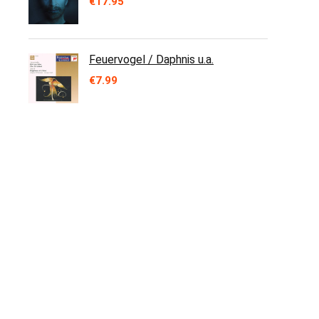
€
17.95
Feuervogel / Daphnis u.a.
€
7.99