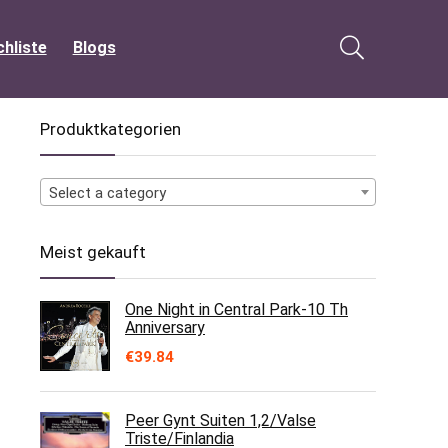
hliste
Blogs
Produktkategorien
Select a category
Meist gekauft
One Night in Central Park-10 Th
Anniversary
€
39.84
Peer Gynt Suiten 1,2/Valse
Triste/Finlandia