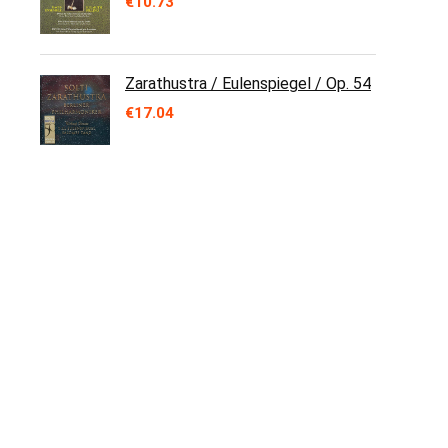
€
10.73
Zarathustra / Eulenspiegel / Op. 54
€
17.04