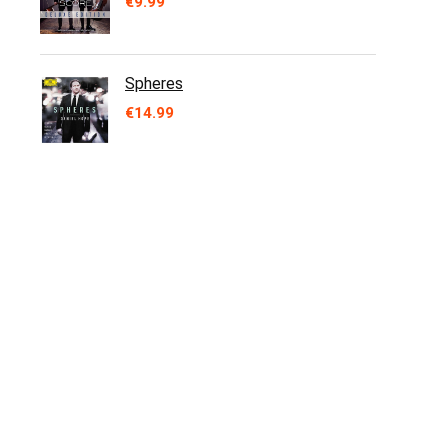
€
9.99
Spheres
€
14.99