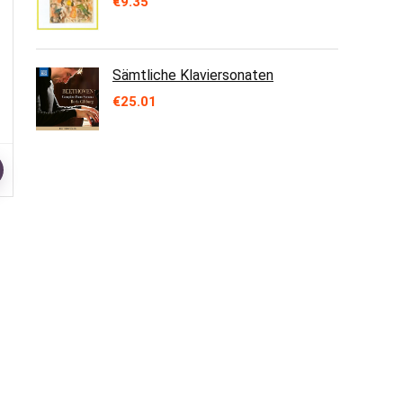
€
9.35
Sämtliche Klaviersonaten
€
25.01