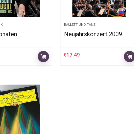
IK
BALLETT UND TANZ
sonaten
Neujahrskonzert 2009
€
17.49