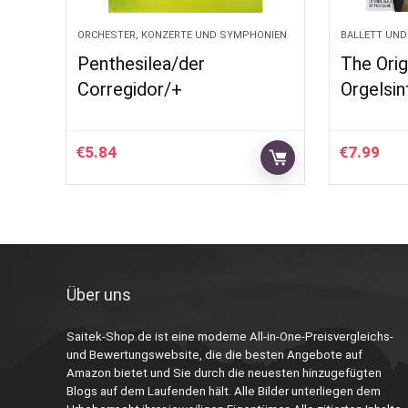
ORCHESTER, KONZERTE UND SYMPHONIEN
BALLETT UND
Penthesilea/der
The Orig
Corregidor/+
Orgelsin
€
5.84
€
7.99
Über uns
Saitek-Shop.de ist eine moderne All-in-One-Preisvergleichs-
und Bewertungswebsite, die die besten Angebote auf
Amazon bietet und Sie durch die neuesten hinzugefügten
Blogs auf dem Laufenden hält. Alle Bilder unterliegen dem