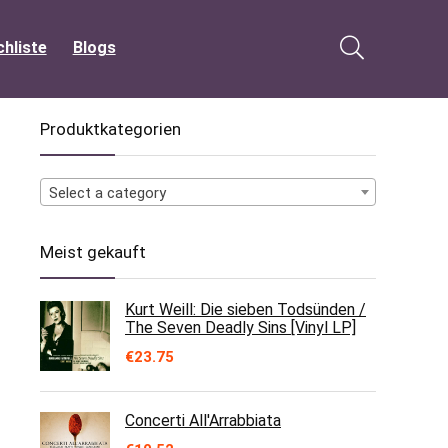
hliste
Blogs
Produktkategorien
Select a category
Meist gekauft
Kurt Weill: Die sieben Todsünden /
The Seven Deadly Sins [Vinyl LP]
€
23.75
Concerti All'Arrabbiata