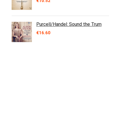
€
10.52
Purcell/Handel: Sound the Trum
€
16.60