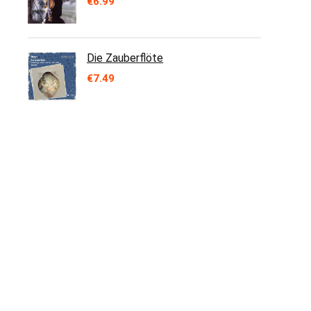
€
6.99
Die Zauberflöte
€
7.49