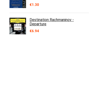
€
1.30
Destination Rachmaninov -
Departure
€
6.94