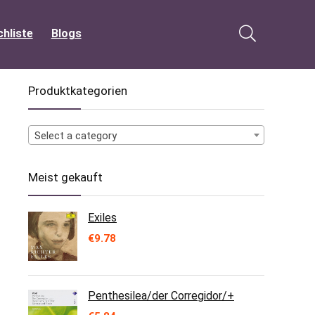
hliste
Blogs
Produktkategorien
Select a category
Meist gekauft
Exiles
€
9.78
Penthesilea/der Corregidor/+