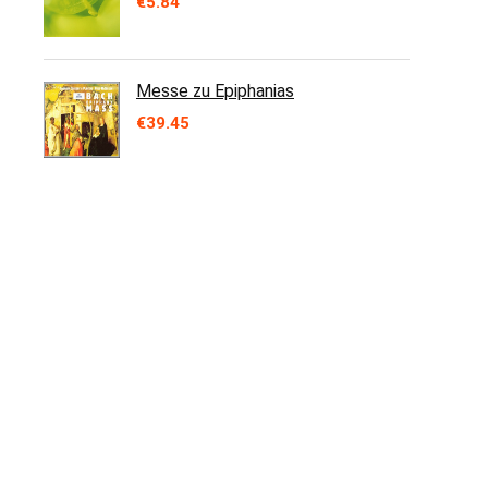
€
5.84
Messe zu Epiphanias
€
39.45