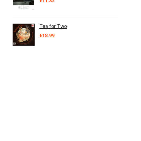
€
11.32
Tea for Two
€
18.99