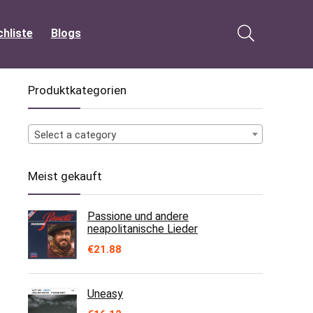
hliste
Blogs
Produktkategorien
Select a category
Meist gekauft
Passione und andere
neapolitanische Lieder
€
21.88
Uneasy