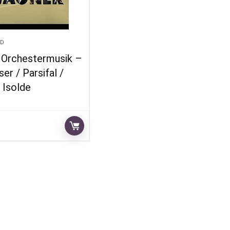
ED
 Orchestermusik –
er / Parsifal /
/ Isolde