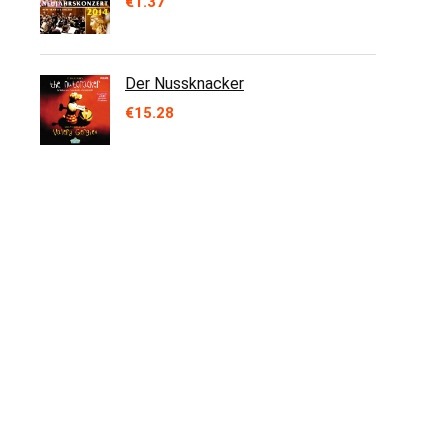
€
1.37
Der Nussknacker
€
15.28