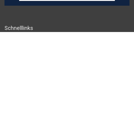
Schnelllinks
Home
Alle shoppen
Blogs
Unsere Webshops
Werben
Erklärungen
Datenschutz-Bestimmungen
Geschäftsbedingungen
Affiliate-Offenlegung