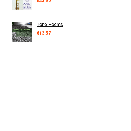
€
23.90
Tone Poems
€
13.57