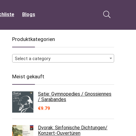
hliste
Blogs
Produktkategorien
Select a category
Meist gekauft
Satie: Gymnopedies / Gnossiennes
/ Sarabandes
€
9.79
Dvorak: Sinfonische Dichtungen/
Konzert-Ouvertüren