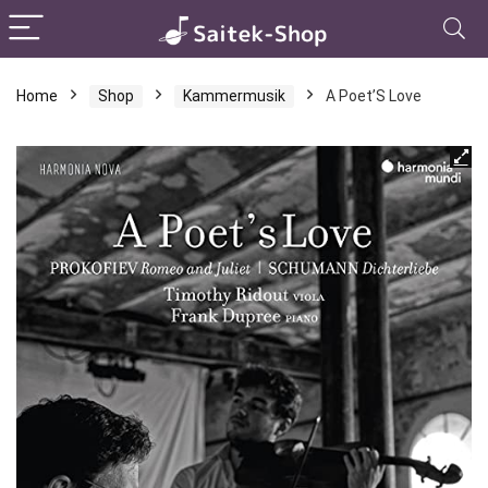
Home
Shop
Kammermusik
A Poet’S Love